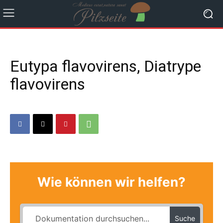
Eutypa flavovirens, Diatrype
flavovirens
Wie können wir helfen?
Suche