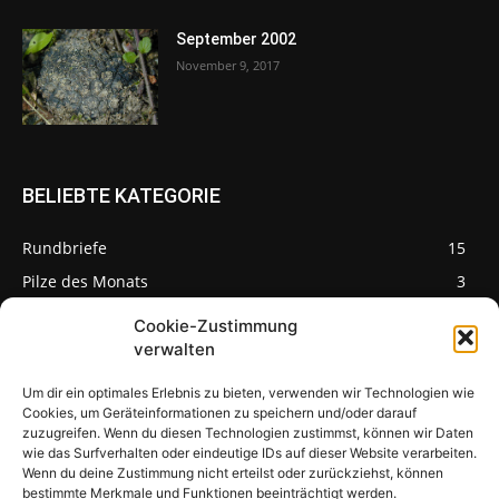
September 2002
November 9, 2017
BELIEBTE KATEGORIE
Rundbriefe
15
Pilze des Monats
3
Cookie-Zustimmung
verwalten
Um dir ein optimales Erlebnis zu bieten, verwenden wir Technologien wie
Pilzseite
Cookies, um Geräteinformationen zu speichern und/oder darauf
zuzugreifen. Wenn du diesen Technologien zustimmst, können wir Daten
wie das Surfverhalten oder eindeutige IDs auf dieser Website verarbeiten.
Seltene Pilze aus
Mainfranken und
Wenn du deine Zustimmung nicht erteilst oder zurückziehst, können
Deutschland
bestimmte Merkmale und Funktionen beeinträchtigt werden.