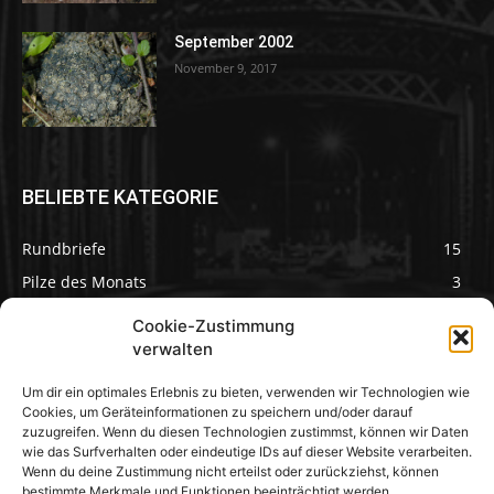
September 2002
November 9, 2017
BELIEBTE KATEGORIE
Rundbriefe
15
Pilze des Monats
3
Cookie-Zustimmung
verwalten
Um dir ein optimales Erlebnis zu bieten, verwenden wir Technologien wie
Pilzseite
Cookies, um Geräteinformationen zu speichern und/oder darauf
zuzugreifen. Wenn du diesen Technologien zustimmst, können wir Daten
wie das Surfverhalten oder eindeutige IDs auf dieser Website verarbeiten.
Seltene Pilze aus
Mainfranken und
Wenn du deine Zustimmung nicht erteilst oder zurückziehst, können
Deutschland
bestimmte Merkmale und Funktionen beeinträchtigt werden.