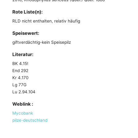
Rote Liste(n):
RLD nicht enthalten, relativ häufig
Speisewert:
giftverdächtig-kein Speisepilz
Literatur:
BK 4.15!
End 292
Kr 4.170
Lg 77G
Lu 2.94.104
Weblink :
Mycobank
pilze-deutschland