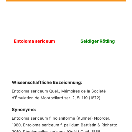
Entoloma sericeum
Seidiger Rötling
Wissenschaftliche Bezeichnung:
Entoloma sericeum Quél., Mémoires de la Société
d’Émulation de Montbéliard ser. 2, 5: 119 (1872)
Synonyme:
Entoloma sericeum f. nolaniforme (Kühner) Noordel.
1980, Entoloma sericeum f. pallidum Battistin & Righetto
2010, Rhodophyllus sericeus (Quél.) Quél. 1886