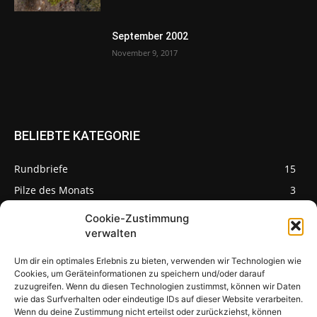
September 2002
November 9, 2017
BELIEBTE KATEGORIE
Rundbriefe
15
Pilze des Monats
3
Cookie-Zustimmung
verwalten
Um dir ein optimales Erlebnis zu bieten, verwenden wir Technologien wie
Pilzseite
Cookies, um Geräteinformationen zu speichern und/oder darauf
zuzugreifen. Wenn du diesen Technologien zustimmst, können wir Daten
wie das Surfverhalten oder eindeutige IDs auf dieser Website verarbeiten.
Seltene Pilze aus
Mainfranken und
Wenn du deine Zustimmung nicht erteilst oder zurückziehst, können
Deutschland