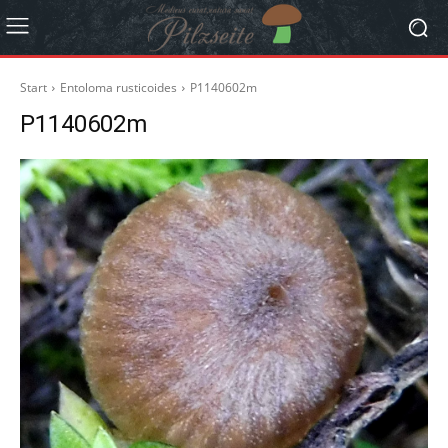
Start
Entoloma rusticoides
P1140602m
P1140602m