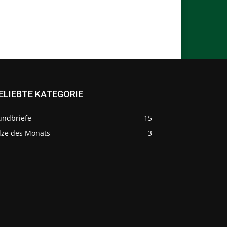
ELIEBTE KATEGORIE
undbriefe
15
ilze des Monats
3