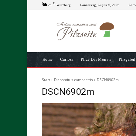
C
23
Würzburg
Donnerstag, August 6, 2026
Anmel
Home
Curiosa
Pilze Des Monats
Pilzgaleri
Start
Dichomitus campestris
DSCN6902m
DSCN6902m