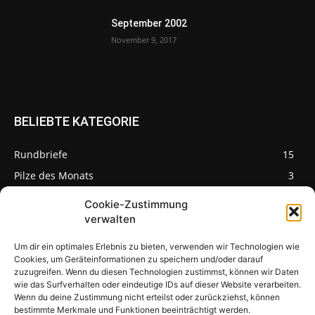
September 2002
November 9, 2017
BELIEBTE KATEGORIE
Rundbriefe
15
Pilze des Monats
3
Cookie-Zustimmung
verwalten
Um dir ein optimales Erlebnis zu bieten, verwenden wir Technologien wie
Pilzseite
Cookies, um Geräteinformationen zu speichern und/oder darauf
zuzugreifen. Wenn du diesen Technologien zustimmst, können wir Daten
wie das Surfverhalten oder eindeutige IDs auf dieser Website verarbeiten.
Seltene Pilze aus
Mainfranken und
Wenn du deine Zustimmung nicht erteilst oder zurückziehst, können
Deutschland
bestimmte Merkmale und Funktionen beeinträchtigt werden.