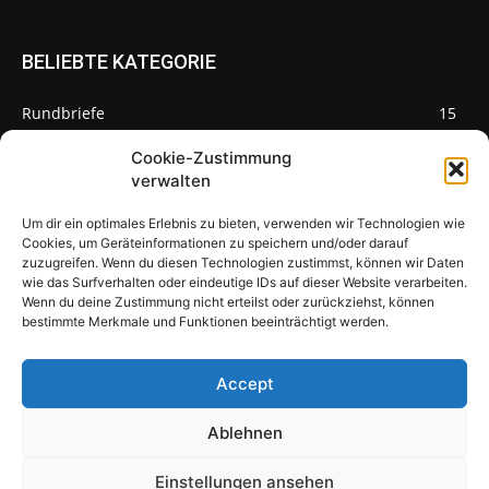
BELIEBTE KATEGORIE
Rundbriefe
15
Pilze des Monats
3
Cookie-Zustimmung
verwalten
Um dir ein optimales Erlebnis zu bieten, verwenden wir Technologien wie
Cookies, um Geräteinformationen zu speichern und/oder darauf
zuzugreifen. Wenn du diesen Technologien zustimmst, können wir Daten
Pilzseite
wie das Surfverhalten oder eindeutige IDs auf dieser Website verarbeiten.
Wenn du deine Zustimmung nicht erteilst oder zurückziehst, können
Seltene Pilze aus Mainfranken und
bestimmte Merkmale und Funktionen beeinträchtigt werden.
Deutschland
Accept
Ablehnen
© Newspaper WordPress Theme by TagDiv
Einstellungen ansehen