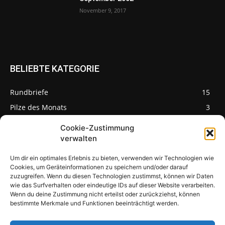
November 9, 2017
BELIEBTE KATEGORIE
Rundbriefe
15
Pilze des Monats
3
Cookie-Zustimmung
verwalten
Um dir ein optimales Erlebnis zu bieten, verwenden wir Technologien wie
Pilzseite
Cookies, um Geräteinformationen zu speichern und/oder darauf
zuzugreifen. Wenn du diesen Technologien zustimmst, können wir Daten
wie das Surfverhalten oder eindeutige IDs auf dieser Website verarbeiten.
Seltene Pilze aus
Mainfranken und
Wenn du deine Zustimmung nicht erteilst oder zurückziehst, können
Deutschland
bestimmte Merkmale und Funktionen beeinträchtigt werden.