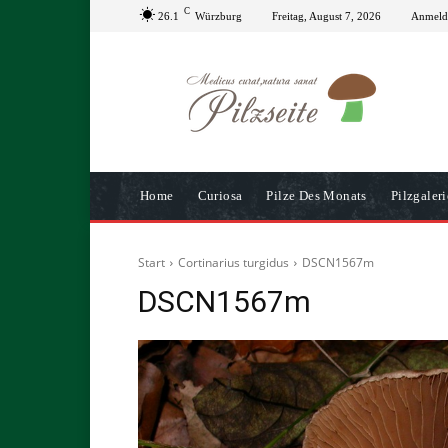
C
26.1
Würzburg
Freitag, August 7, 2026
Anmelde
Home
Curiosa
Pilze Des Monats
Pilzgaleri
Start
Cortinarius turgidus
DSCN1567m
DSCN1567m