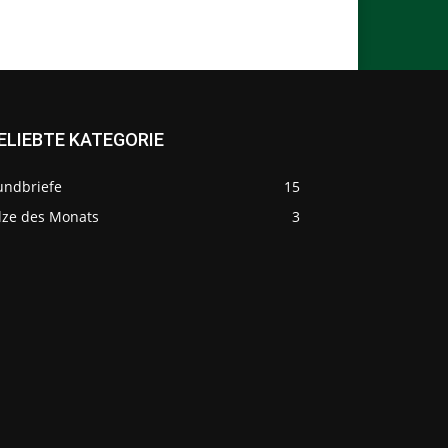
ELIEBTE KATEGORIE
undbriefe
15
ilze des Monats
3