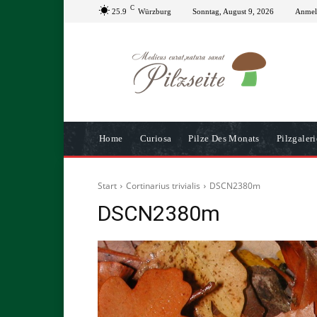
C
25.9
Würzburg
Sonntag, August 9, 2026
Anmeld
Home
Curiosa
Pilze Des Monats
Pilzgaleri
Start
Cortinarius trivialis
DSCN2380m
DSCN2380m