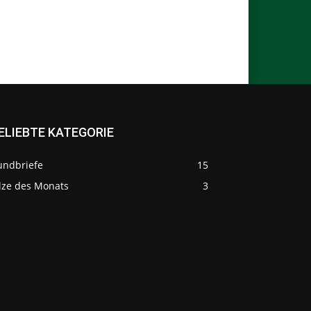
ELIEBTE KATEGORIE
undbriefe
15
ilze des Monats
3