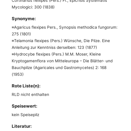
Cortinarius flexipes (Pers.) Fr., Epicrisis Systematis
Mycologici: 300 (1838)
Synonyme:
≡Agaricus flexipes Pers., Synopsis methodica fungorum:
275 (1801)
≡Telamonia flexipes (Pers.) Wünsche, Die Pilze. Eine
Anleitung zur Kenntniss derselben: 123 (1877)
≡Hydrocybe flexipes (Pers.) M.M. Moser, Kleine
Kryptogamenflora von Mitteleuropa – Die Blätter- und
Bauchpilze (Agaricales und Gastromycetes) 2: 168
(1953)
Rote Liste(n):
RLD nicht enthalten
Speisewert:
kein Speisepilz
Literatur: