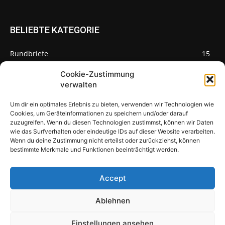
BELIEBTE KATEGORIE
Rundbriefe
15
Pilze des Monats
3
Cookie-Zustimmung
verwalten
Um dir ein optimales Erlebnis zu bieten, verwenden wir Technologien wie
Cookies, um Geräteinformationen zu speichern und/oder darauf
zuzugreifen. Wenn du diesen Technologien zustimmst, können wir Daten
Pilzseite
wie das Surfverhalten oder eindeutige IDs auf dieser Website verarbeiten.
Wenn du deine Zustimmung nicht erteilst oder zurückziehst, können
Seltene Pilze aus Mainfranken und
bestimmte Merkmale und Funktionen beeinträchtigt werden.
Deutschland
Accept
Ablehnen
© Newspaper WordPress Theme by TagDiv
Einstellungen ansehen