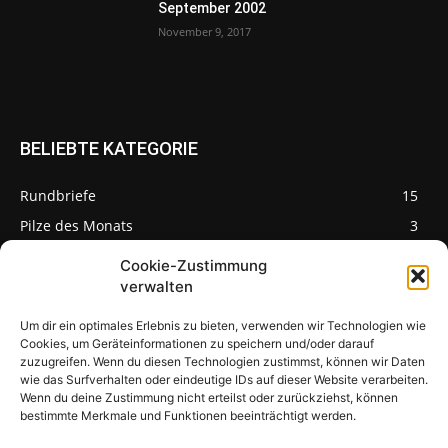
September 2002
November 9, 2017
BELIEBTE KATEGORIE
Rundbriefe
15
Pilze des Monats
3
Cookie-Zustimmung
verwalten
Um dir ein optimales Erlebnis zu bieten, verwenden wir Technologien wie
Pilzseite
Cookies, um Geräteinformationen zu speichern und/oder darauf
zuzugreifen. Wenn du diesen Technologien zustimmst, können wir Daten
wie das Surfverhalten oder eindeutige IDs auf dieser Website verarbeiten.
Seltene Pilze aus
Mainfranken und
Wenn du deine Zustimmung nicht erteilst oder zurückziehst, können
Deutschland
bestimmte Merkmale und Funktionen beeinträchtigt werden.