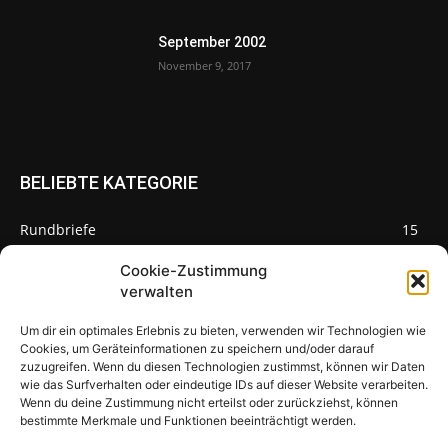
September 2002
November 9, 2017
BELIEBTE KATEGORIE
Rundbriefe
15
Pilze des Monats
3
Cookie-Zustimmung
verwalten
Um dir ein optimales Erlebnis zu bieten, verwenden wir Technologien wie
Cookies, um Geräteinformationen zu speichern und/oder darauf
zuzugreifen. Wenn du diesen Technologien zustimmst, können wir Daten
Pilzseite
wie das Surfverhalten oder eindeutige IDs auf dieser Website verarbeiten.
Wenn du deine Zustimmung nicht erteilst oder zurückziehst, können
Seltene Pilze aus Mainfranken und
bestimmte Merkmale und Funktionen beeinträchtigt werden.
Deutschland