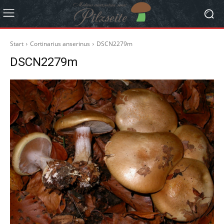
Start
Cortinarius anserinus
DSCN2279m
DSCN2279m