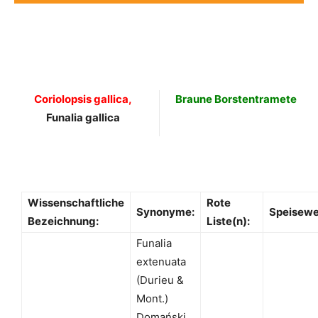
Coriolopsis gallica,
Braune Borstentramete
Funalia gallica
Wissenschaftliche
Rote
Synonyme:
Speisewe
Bezeichnung:
Liste(n):
Funalia
extenuata
(Durieu &
Mont.)
Domański