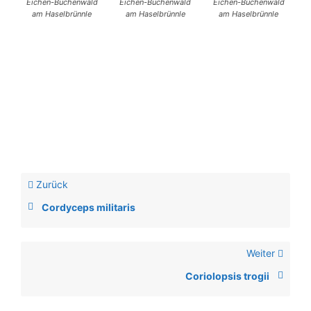
Eichen-Buchenwald
Eichen-Buchenwald
Eichen-Buchenwald
am Haselbrünnle
am Haselbrünnle
am Haselbrünnle
Zurück
Cordyceps militaris
Weiter
Coriolopsis trogii