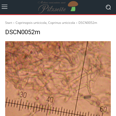
Start
Coprinopsis urticicola, Coprinus urticicola
DSCN0052m
DSCN0052m