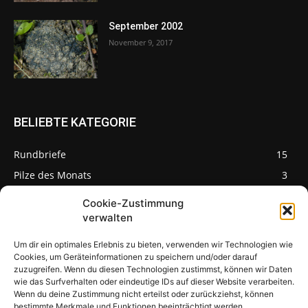
September 2002
November 9, 2017
BELIEBTE KATEGORIE
Rundbriefe
15
Pilze des Monats
3
Cookie-Zustimmung
verwalten
Um dir ein optimales Erlebnis zu bieten, verwenden wir Technologien wie
Pilzseite
Cookies, um Geräteinformationen zu speichern und/oder darauf
zuzugreifen. Wenn du diesen Technologien zustimmst, können wir Daten
wie das Surfverhalten oder eindeutige IDs auf dieser Website verarbeiten.
Seltene Pilze aus
Mainfranken und
Wenn du deine Zustimmung nicht erteilst oder zurückziehst, können
Deutschland
bestimmte Merkmale und Funktionen beeinträchtigt werden.