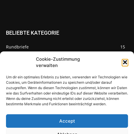
BELIEBTE KATEGORIE
Rundbriefe
15
Pilze des Monats
3
Cookie-Zustimmung
verwalten
Um dir ein optimales Erlebnis zu bieten, verwenden wir Technologien wie
Cookies, um Geräteinformationen zu speichern und/oder darauf
zuzugreifen. Wenn du diesen Technologien zustimmst, können wir Daten
Pilzseite
wie das Surfverhalten oder eindeutige IDs auf dieser Website verarbeiten.
Wenn du deine Zustimmung nicht erteilst oder zurückziehst, können
Seltene Pilze aus Mainfranken und
bestimmte Merkmale und Funktionen beeinträchtigt werden.
Deutschland
Accept