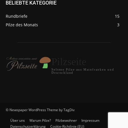
BELIEBTE KATEGORIE
Rundbriefe
15
Pilze des Monats
3
Pilzseite
Seltene Pilze aus Mainfranken und
Deutschland
© Newspaper WordPress Theme by TagDiv
Über uns
Warum Pilze?
Pilzbewohner
Impressum
Datenschutzerklärung
Cookie-Richtlinie (EU)