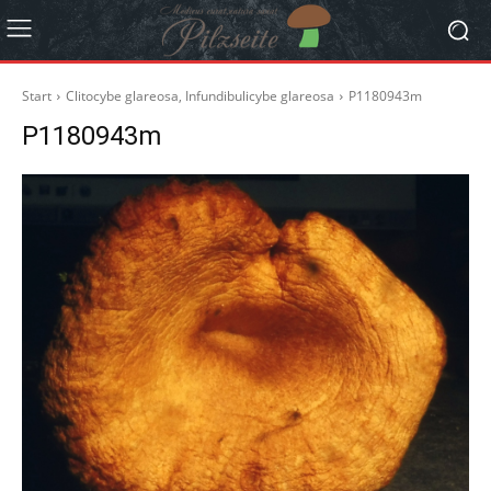
Start
Clitocybe glareosa, Infundibulicybe glareosa
P1180943m
P1180943m