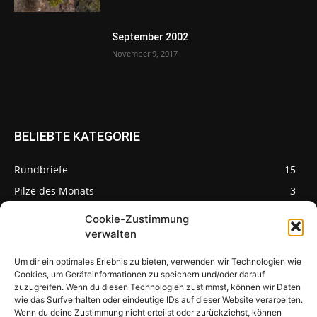
September 2002
November 9, 2017
BELIEBTE KATEGORIE
Rundbriefe
15
Pilze des Monats
3
Cookie-Zustimmung
verwalten
Um dir ein optimales Erlebnis zu bieten, verwenden wir Technologien wie
Pilzseite
Cookies, um Geräteinformationen zu speichern und/oder darauf
zuzugreifen. Wenn du diesen Technologien zustimmst, können wir Daten
wie das Surfverhalten oder eindeutige IDs auf dieser Website verarbeiten.
Seltene Pilze aus
Mainfranken und
Wenn du deine Zustimmung nicht erteilst oder zurückziehst, können
Deutschland