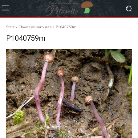
Start
Claviceps purpurea
P1040759m
P1040759m