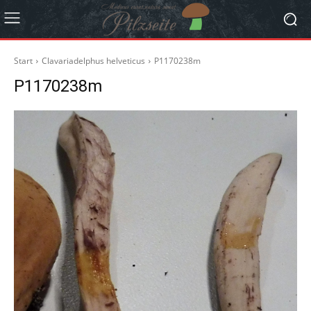
Start
Clavariadelphus helveticus
P1170238m
P1170238m