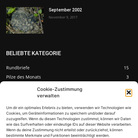
September 2002
November 9, 2017
BELIEBTE KATEGORIE
Rundbriefe
15
Pilze des Monats
3
Cookie-Zustimmung
verwalten
Um dir ein optimales Erlebnis zu bieten, verwenden wir Technologien wie
Pilzseite
Cookies, um Geräteinformationen zu speichern und/oder darauf
zuzugreifen. Wenn du diesen Technologien zustimmst, können wir Daten
wie das Surfverhalten oder eindeutige IDs auf dieser Website verarbeiten.
Seltene Pilze aus
Mainfranken und
Wenn du deine Zustimmung nicht erteilst oder zurückziehst, können
Deutschland
bestimmte Merkmale und Funktionen beeinträchtigt werden.