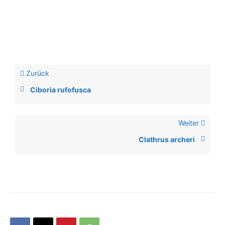
Zurück
Ciboria rufofusca
Weiter
Clathrus archeri