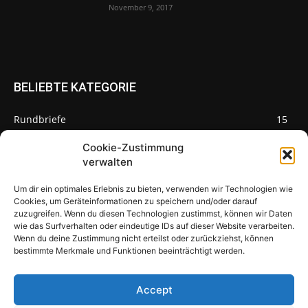
November 9, 2017
BELIEBTE KATEGORIE
Rundbriefe
15
Pilze des Monats
3
Cookie-Zustimmung
verwalten
Um dir ein optimales Erlebnis zu bieten, verwenden wir Technologien wie
Cookies, um Geräteinformationen zu speichern und/oder darauf
zuzugreifen. Wenn du diesen Technologien zustimmst, können wir Daten
Pilzseite
wie das Surfverhalten oder eindeutige IDs auf dieser Website verarbeiten.
Wenn du deine Zustimmung nicht erteilst oder zurückziehst, können
Seltene Pilze aus Mainfranken und
bestimmte Merkmale und Funktionen beeinträchtigt werden.
Deutschland
Accept