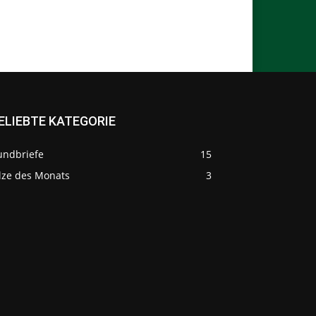
ELIEBTE KATEGORIE
undbriefe
15
ilze des Monats
3