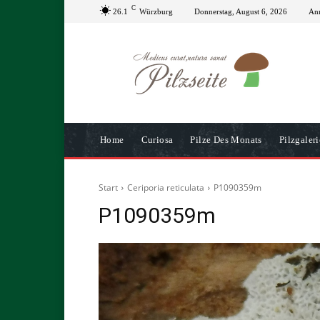
C
26.1
Würzburg
Donnerstag, August 6, 2026
Anm
Home
Curiosa
Pilze Des Monats
Pilzgaleri
Start
Ceriporia reticulata
P1090359m
P1090359m