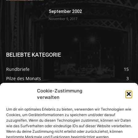
September 2002
November 9, 2017
BELIEBTE KATEGORIE
Rundbriefe
15
Pilze des Monats
3
Cookie-Zustimmung
verwalten
Um dir ein optimales Erlebnis zu bieten, verwenden wir Technologien wie
Pilzseite
Cookies, um Geräteinformationen zu speichern und/oder darauf
zuzugreifen. Wenn du diesen Technologien zustimmst, können wir Daten
wie das Surfverhalten oder eindeutige IDs auf dieser Website verarbeiten.
Seltene Pilze aus
Mainfranken und
Wenn du deine Zustimmung nicht erteilst oder zurückziehst, können
Deutschland
bestimmte Merkmale und Funktionen beeinträchtigt werden.