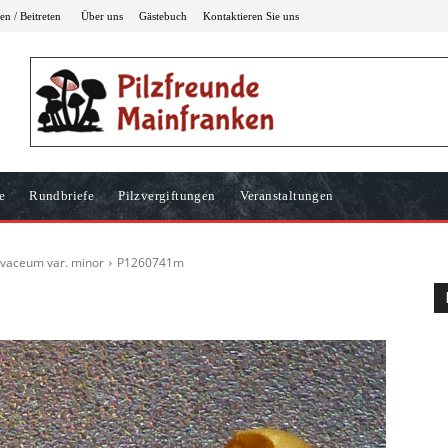
n / Beitreten
Über uns
Gästebuch
Kontaktieren Sie uns
e
Rundbriefe
Pilzvergiftungen
Veranstaltungen
livaceum var. minor
P1260741m