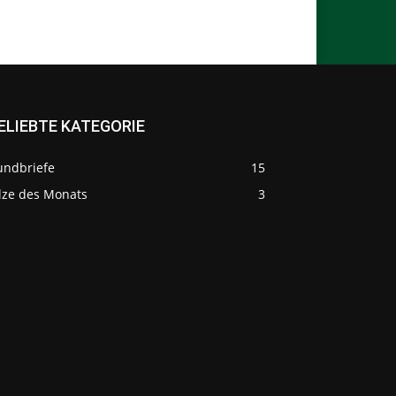
ELIEBTE KATEGORIE
undbriefe
15
ilze des Monats
3