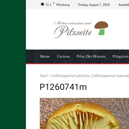
C
11.1
Würzburg
Freitag, August 7, 2026
Anmelde
Home
Curiosa
Pilze Des Monats
Pilzgaleri
Start
Callistosporium pinicola, Callistosporium luteoo
P1260741m