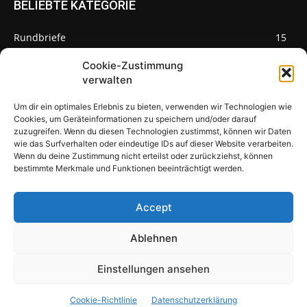
BELIEBTE KATEGORIE
Rundbriefe
15
Pilze des Monats
3
Cookie-Zustimmung
verwalten
Um dir ein optimales Erlebnis zu bieten, verwenden wir Technologien wie
Cookies, um Geräteinformationen zu speichern und/oder darauf
zuzugreifen. Wenn du diesen Technologien zustimmst, können wir Daten
Pilzseite
wie das Surfverhalten oder eindeutige IDs auf dieser Website verarbeiten.
Wenn du deine Zustimmung nicht erteilst oder zurückziehst, können
Seltene Pilze aus Mainfranken und
bestimmte Merkmale und Funktionen beeinträchtigt werden.
Deutschland
Accept
Ablehnen
© Newspaper WordPress Theme by TagDiv
Einstellungen ansehen
Über uns
Warum Pilze?
Pilzbewohner
Impressum
Cookie-Richtlinie
Datenschutzerklärung
Datenschutzerklärung
Cookie-Richtlinie (EU)