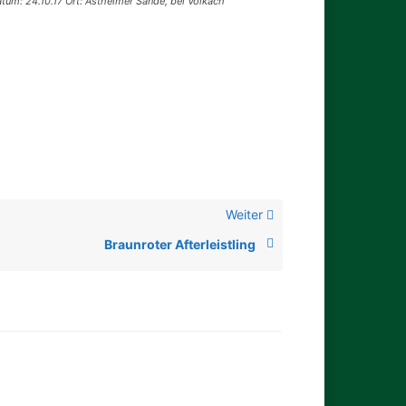
tum: 24.10.17 Ort: Astheimer Sande, bei Volkach
Weiter
Braunroter Afterleistling