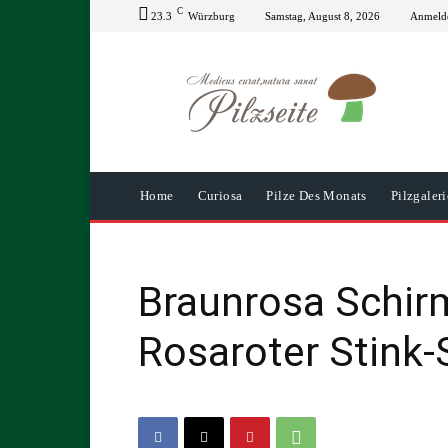
C
23.3
Würzburg
Samstag, August 8, 2026
Anmelde
Home
Curiosa
Pilze Des Monats
Pilzgaleri
Braunrosa Schirm
Rosaroter Stink-