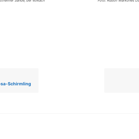
Astheimer Sande, bei Volkach
Foto: Rudolf Markones Da
osa-Schirmling