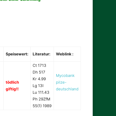
Speisewert:
Literatur:
Weblink :
Ct 1713
Dh 517
Mycobank
Kr 4.99
tödlich
pilze-
Lg 13I
giftig!!
deutschland
Lu 111.43
Ph 29ZfM
55(1) 1989