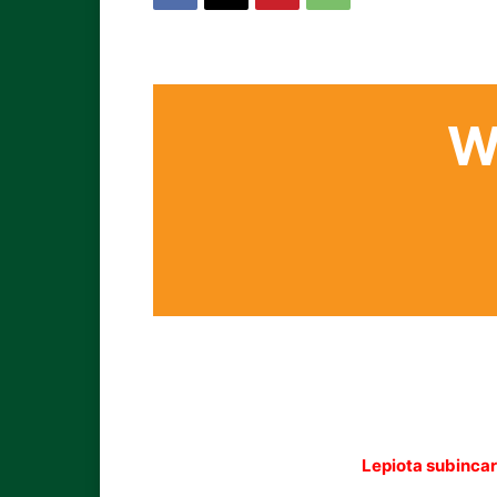
W
Lepiota subinca