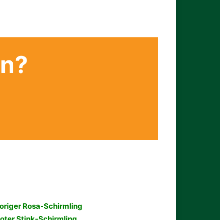
en?
origer Rosa-Schirmling
oter Stink-Schirmling