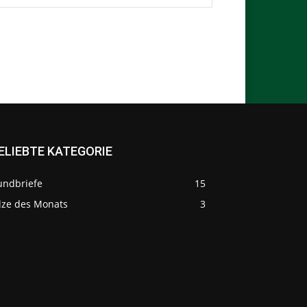
ELIEBTE KATEGORIE
undbriefe
15
ilze des Monats
3