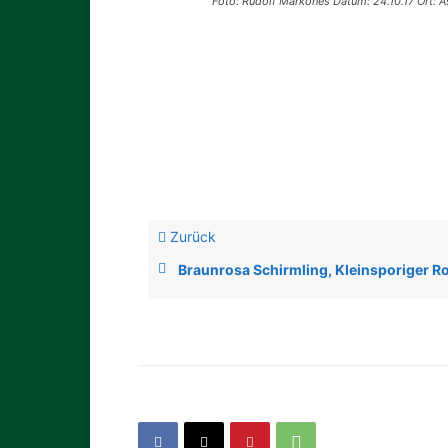
Foto: Rudolf Markones Datum: 24.10.17 Ort: 
Zurück
Braunrosa Schirmling, Kleinsporiger R