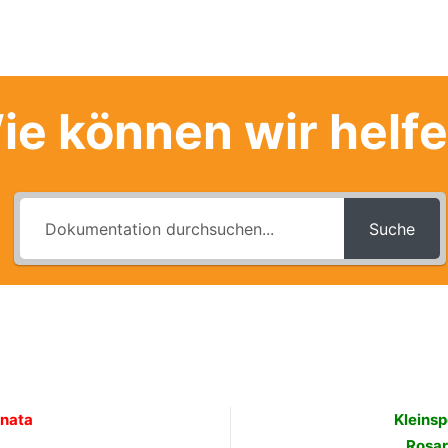
ie können wir helf
Suche
rnata
Kleinsp
Rosar