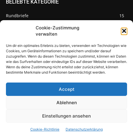
BELIEBTE KATEGORIE
Rundbriefe
15
Pilze des Monats
3
Cookie-Zustimmung
verwalten
Um dir ein optimales Erlebnis zu bieten, verwenden wir Technologien wie
Cookies, um Geräteinformationen zu speichern und/oder darauf
zuzugreifen. Wenn du diesen Technologien zustimmst, können wir Daten
Pilzseite
wie das Surfverhalten oder eindeutige IDs auf dieser Website verarbeiten.
Wenn du deine Zustimmung nicht erteilst oder zurückziehst, können
Seltene Pilze aus Mainfranken und
bestimmte Merkmale und Funktionen beeinträchtigt werden.
Deutschland
Accept
Ablehnen
© Newspaper WordPress Theme by TagDiv
Einstellungen ansehen
Über uns
Warum Pilze?
Pilzbewohner
Impressum
Cookie-Richtlinie
Datenschutzerklärung
Datenschutzerklärung
Cookie-Richtlinie (EU)