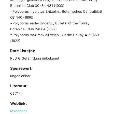
Botanical Club 30 (8): 431 (1903)
=Polyporus involutus Britzelm., Botanisches Centralblatt
68: 140 (1896)
=Polyporus earlei Underw., Bulletin of the Torrey
Botanical Club 24: 84 (1897)
=Polyporus maximovicii Velen., Ceske Houby 4-5: 669
(1922)
Rote Liste(n):
RLD G Gefährdung unbekannt
Speisewert:
ungenießbar
Literatur:
Ct 717!
Weblink :
Mycobank