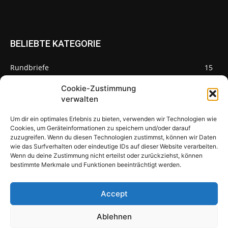
BELIEBTE KATEGORIE
Rundbriefe
15
Pilze des Monats
3
Cookie-Zustimmung
verwalten
Um dir ein optimales Erlebnis zu bieten, verwenden wir Technologien wie
Cookies, um Geräteinformationen zu speichern und/oder darauf
zuzugreifen. Wenn du diesen Technologien zustimmst, können wir Daten
Pilzseite
wie das Surfverhalten oder eindeutige IDs auf dieser Website verarbeiten.
Wenn du deine Zustimmung nicht erteilst oder zurückziehst, können
Seltene Pilze aus Mainfranken und
bestimmte Merkmale und Funktionen beeinträchtigt werden.
Deutschland
Accept
Ablehnen