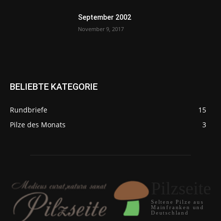
September 2002
November 9, 2017
BELIEBTE KATEGORIE
Rundbriefe
15
Pilze des Monats
3
Pilzseite
Seltene Pilze aus
Mainfranken und
Deutschland