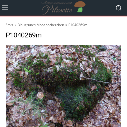
Start
Blaugrünes Moosbecherchen
P1040269m
P1040269m