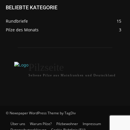
BELIEBTE KATEGORIE
Rundbriefe
15
Pilze des Monats
3
Pilzseite
Seltene Pilze aus Mainfranken und Deutschland
© Newspaper WordPress Theme by TagDiv
Über uns
Warum Pilze?
Pilzbewohner
Impressum
Datenschutzerklärung
Cookie-Richtlinie (EU)