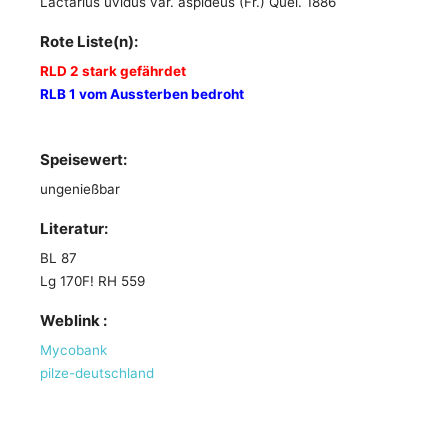
Lactarius uvidus var. aspideus (Fr.) Quél. 1886
Rote Liste(n):
RLD 2 stark gefährdet
RLB 1 vom Aussterben bedroht
Speisewert:
ungenießbar
Literatur:
BL 87
Lg 170F! RH 559
Weblink :
Mycobank
pilze-deutschland