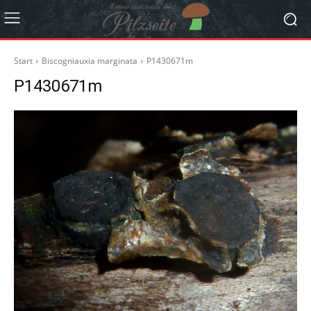
Start
Biscogniauxia marginata
P1430671m
P1430671m