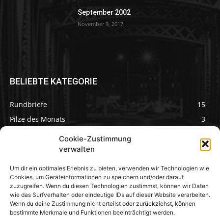
September 2002
November 9, 2017
BELIEBTE KATEGORIE
Rundbriefe
15
Pilze des Monats
3
Cookie-Zustimmung
verwalten
Um dir ein optimales Erlebnis zu bieten, verwenden wir Technologien wie
Pilzseite
Cookies, um Geräteinformationen zu speichern und/oder darauf
zuzugreifen. Wenn du diesen Technologien zustimmst, können wir Daten
wie das Surfverhalten oder eindeutige IDs auf dieser Website verarbeiten.
Seltene Pilze aus
Mainfranken und
Wenn du deine Zustimmung nicht erteilst oder zurückziehst, können
Deutschland
bestimmte Merkmale und Funktionen beeinträchtigt werden.