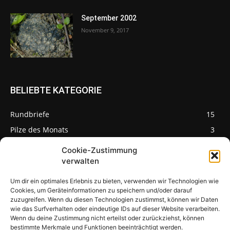
September 2002
November 9, 2017
BELIEBTE KATEGORIE
Rundbriefe
15
Pilze des Monats
3
Cookie-Zustimmung
verwalten
Um dir ein optimales Erlebnis zu bieten, verwenden wir Technologien wie
Pilzseite
Cookies, um Geräteinformationen zu speichern und/oder darauf
zuzugreifen. Wenn du diesen Technologien zustimmst, können wir Daten
wie das Surfverhalten oder eindeutige IDs auf dieser Website verarbeiten.
Seltene Pilze aus
Mainfranken und
Wenn du deine Zustimmung nicht erteilst oder zurückziehst, können
Deutschland
bestimmte Merkmale und Funktionen beeinträchtigt werden.