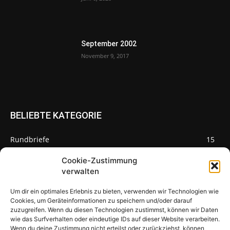
September 2002
November 9, 2017
BELIEBTE KATEGORIE
Rundbriefe
15
Pilze des Monats
3
Cookie-Zustimmung
verwalten
Um dir ein optimales Erlebnis zu bieten, verwenden wir Technologien wie
Cookies, um Geräteinformationen zu speichern und/oder darauf
zuzugreifen. Wenn du diesen Technologien zustimmst, können wir Daten
Pilzseite
wie das Surfverhalten oder eindeutige IDs auf dieser Website verarbeiten.
Wenn du deine Zustimmung nicht erteilst oder zurückziehst, können