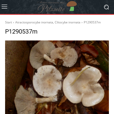
Start
Atractosporocybe inornata, Clitocybe inornata
P1290537m
P1290537m