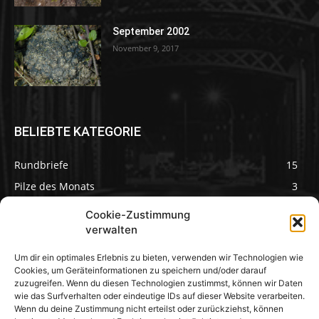
September 2002
November 9, 2017
BELIEBTE KATEGORIE
Rundbriefe
15
Pilze des Monats
3
Cookie-Zustimmung
verwalten
Um dir ein optimales Erlebnis zu bieten, verwenden wir Technologien wie
Pilzseite
Cookies, um Geräteinformationen zu speichern und/oder darauf
zuzugreifen. Wenn du diesen Technologien zustimmst, können wir Daten
wie das Surfverhalten oder eindeutige IDs auf dieser Website verarbeiten.
Seltene Pilze aus
Mainfranken und
Wenn du deine Zustimmung nicht erteilst oder zurückziehst, können
Deutschland