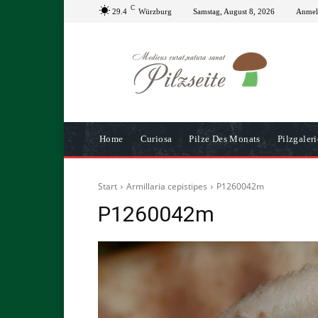
C
29.4
Würzburg
Samstag, August 8, 2026
Anmeld
Home
Curiosa
Pilze Des Monats
Pilzgaleri
Start
Armillaria cepistipes
P1260042m
P1260042m