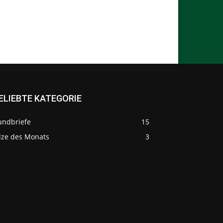
ELIEBTE KATEGORIE
undbriefe
15
ilze des Monats
3