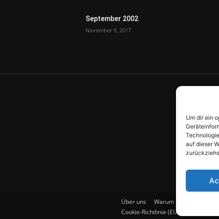
September 2002
November 9, 2017
Um dir ein 
Geräteinfor
Technologie
auf dieser W
zurückziehs
Ac
Über uns
Warum Pilze?
Pilzbe
Cookie-Richtlinie (EU)