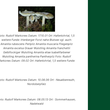
oto: Rudolf Markones Datum: 17.10.01 Ort :Hafenlohrtal, 1,5
weitere Funde: Irtenberger Forst nahe Blutsee vgl. auch:
Amanita rubescens Perlpilz Amanita muscaria Fliegenpilz
Amanita excelsa Grauer Wulstling Amanita franchettii
Gelbflockiger Wulstling Amanita eliae Isabellfarbener
Wulstling Amanita pantherina Pantherpilz Foto: Rudolf
arkones Datum: 09.02 Ort :Hafenlohrtal, 1,5 weitere Funde:
oto: Rudolf Markones Datum: 10.08.06 Ort : Neualbenreuth,
Nordoberpfalz
oto: Rudolf Markones Datum: 08.05.13 Ort : Sommerhausen,
Nadelwald