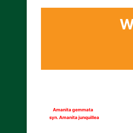
W
Amanita gemmata
syn. Amanita junquillea