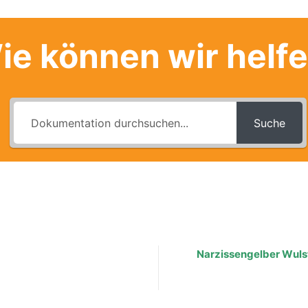
ie können wir helf
Suche
Narzissengelber Wuls