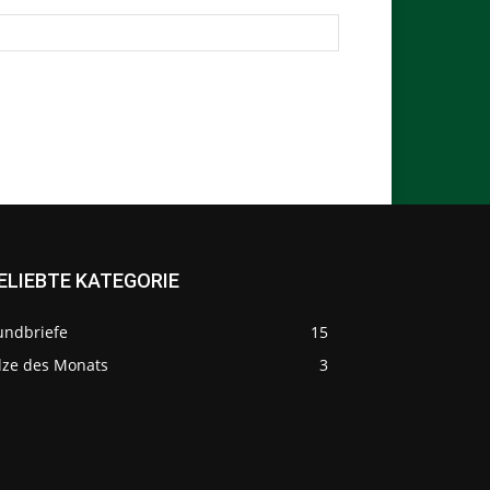
ELIEBTE KATEGORIE
undbriefe
15
ilze des Monats
3