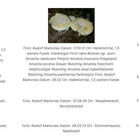
F
Foto: Rudolf Markones Datum: 17.10.01 Ort :Hafenlohrtal, 1,5
 1,5
weitere Funde: Irtenberger Forst nahe Blutsee vgl. auch:
h:
Amanita rubescens Perlpilz Amanita muscaria Fliegenpilz
lz
Amanita excelsa Grauer Wulstling Amanita franchettii
Gelbflockiger Wulstling Amanita eliae Isabellfarbener
Wulstling Amanita pantherina Pantherpilz Foto: Rudolf
f
M
Markones Datum: 09.02 Ort :Hafenlohrtal, 1,5 weitere Funde:
nde:
uth,
Foto: Rudolf Markones Datum: 10.08.06 Ort : Neualbenreuth,
F
Nordoberpfalz
sen,
Foto: Rudolf Markones Datum: 08.05.13 Ort : Sommerhausen,
F
Nadelwald