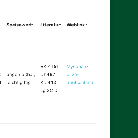
Speisewert:
Literatur:
Weblink :
BK 4.151
Mycobank
t
ungenießbar,
Dh467
pilze-
t
leicht giftig
Kr. 4.13
deutschland
Lg 2C D