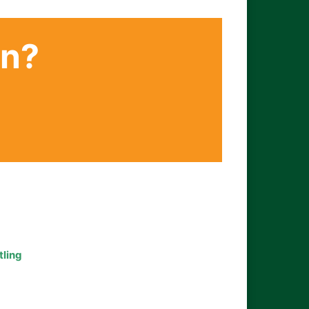
en?
tling