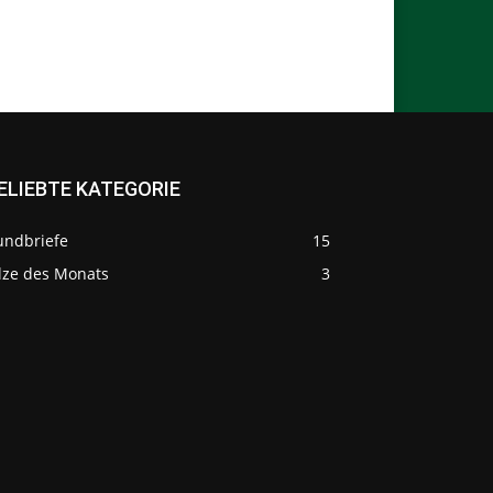
ELIEBTE KATEGORIE
undbriefe
15
ilze des Monats
3