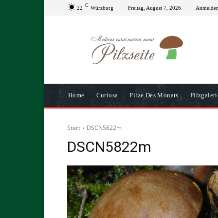
C
22
Würzburg
Freitag, August 7, 2026
Anmelden 
Home
Curiosa
Pilze Des Monats
Pilzgaleri
Start
DSCN5822m
DSCN5822m